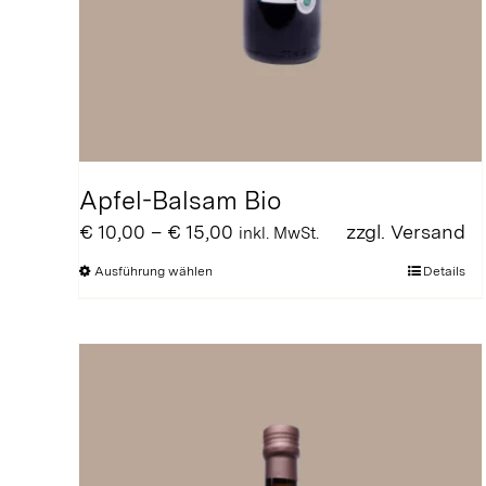
Apfel-Balsam Bio
Preisspanne:
€
10,00
–
€
15,00
zzgl.
Versand
inkl. MwSt.
€ 10,00
Dieses
Ausführung wählen
Details
bis
Produkt
€ 15,00
weist
mehrere
Varianten
auf.
Die
Optionen