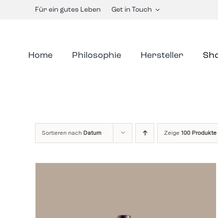
Skip
Für ein gutes Leben
Get in Touch
to
content
Home
Philosophie
Hersteller
Sh
Sortieren nach
Datum
Zeige
100 Produkte