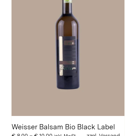
Weisser Balsam Bio Black Label
Preisspanne:
€
8,00
–
€
10,00
zzgl.
Versand