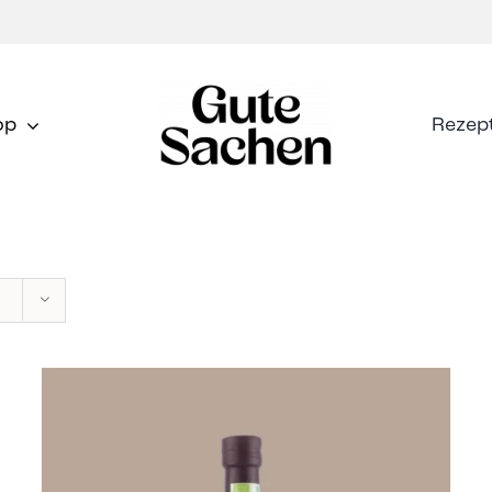
op
Rezep