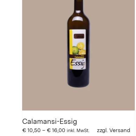
können
auf
der
Produktseite
gewählt
werden
Calamansi-Essig
Preisspanne:
€
10,50
–
€
16,00
zzgl.
Versand
inkl. MwSt.