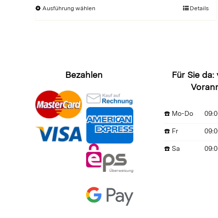
€ 10,50
Dieses
Ausführung wählen
Details
bis
Produkt
€ 16,00
weist
mehrere
Varianten
auf.
Bezahlen
Für Sie da:
Die
Voran
Optionen
können
☎️ Mo-Do
09:0
auf
der
☎️ Fr
09:0
Produktseite
☎️ Sa
09:0
gewählt
werden