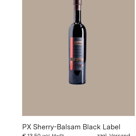
PX Sherry-Balsam Black Label
€
13,50
zzgl.
Versand