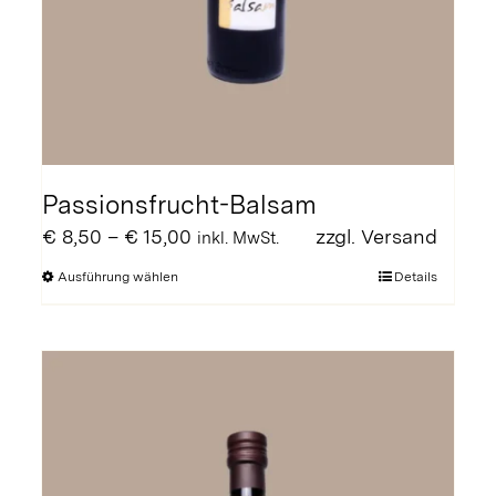
Passionsfrucht-Balsam
Preisspanne:
€
8,50
–
€
15,00
zzgl.
Versand
inkl. MwSt.
€ 8,50
Dieses
Ausführung wählen
Details
bis
Produkt
€ 15,00
weist
mehrere
Varianten
auf.
Die
Optionen