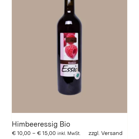
können
auf
der
Produktseite
gewählt
werden
Himbeeressig Bio
Preisspanne:
€
10,00
–
€
15,00
zzgl.
Versand
inkl. MwSt.