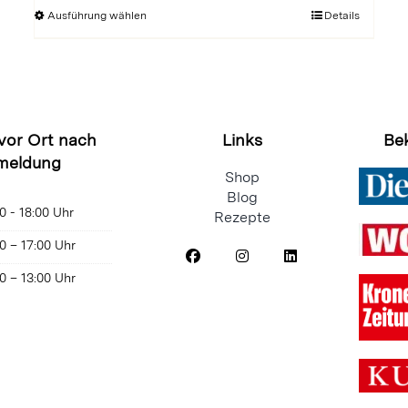
€ 10,00
Dieses
Ausführung wählen
Details
bis
Produkt
€ 15,00
weist
mehrere
Varianten
auf.
 vor Ort nach
Links
Be
Die
meldung
Optionen
Shop
Blog
können
0 - 18:00 Uhr
Rezepte
auf
der
0 – 17:00 Uhr
Produktseite
0 – 13:00 Uhr
gewählt
werden