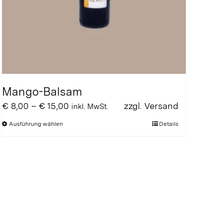
Mango-Balsam
Preisspanne:
€
8,00
–
€
15,00
zzgl.
Versand
inkl. MwSt.
€ 8,00
Dieses
Ausführung wählen
Details
bis
Produkt
€ 15,00
weist
mehrere
Varianten
auf.
Die
Optionen