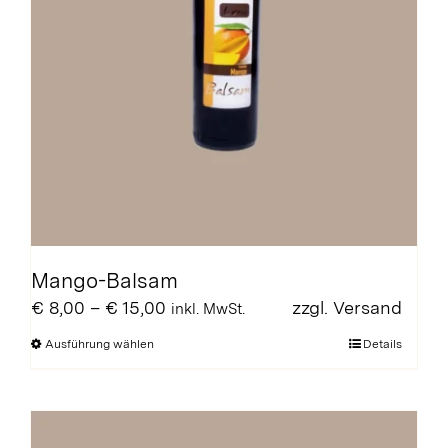
Mango-Balsam
Preisspanne:
€
8,00
–
€
15,00
zzgl.
Versand
inkl. MwSt.
€ 8,00
Dieses
Ausführung wählen
Details
bis
Produkt
€ 15,00
weist
mehrere
Varianten