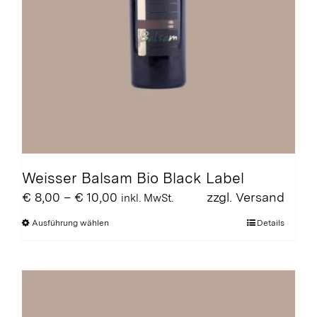
Weisser Balsam Bio Black Label
Preisspanne:
€
8,00
–
€
10,00
zzgl.
Versand
inkl. MwSt.
€ 8,00
Dieses
Ausführung wählen
Details
bis
Produkt
€ 10,00
weist
mehrere
Varianten
auf.