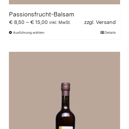
Passionsfrucht-Balsam
Preisspanne:
€
8,50
–
€
15,00
zzgl.
Versand
inkl. MwSt.
€ 8,50
Dieses
Ausführung wählen
Details
bis
Produkt
€ 15,00
weist
mehrere
Varianten
auf.
Die
Optionen
können
auf
der
Produktseite
gewählt
werden