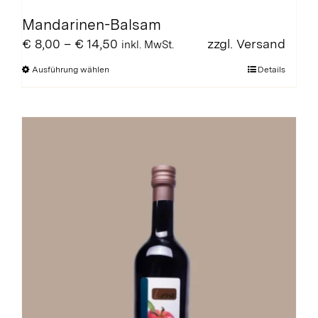
Mandarinen-Balsam
Preisspanne:
€
8,00
–
€
14,50
zzgl.
Versand
inkl. MwSt.
€ 8,00
Dieses
Ausführung wählen
Details
bis
Produkt
€ 14,50
weist
mehrere
Varianten
auf.
Die
Optionen
können
auf
der
Produktseite
gewählt
werden