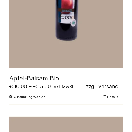
Apfel-Balsam Bio
Preisspanne:
€
10,00
–
€
15,00
zzgl.
Versand
inkl. MwSt.
€ 10,00
Dieses
Ausführung wählen
Details
bis
Produkt
€ 15,00
weist
mehrere
Varianten