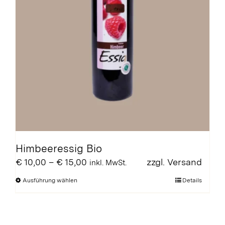
werden
Himbeeressig Bio
Preisspanne:
€
10,00
–
€
15,00
zzgl.
Versand
inkl. MwSt.
€ 10,00
Dieses
Ausführung wählen
Details
bis
Produkt
€ 15,00
weist
mehrere