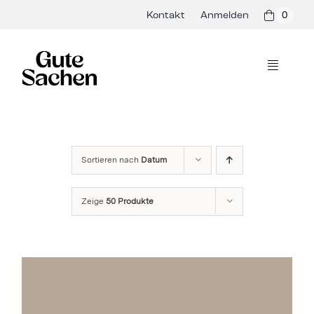
Skip
Kontakt
Anmelden
0
to
content
Toggle
Navigati
Philosophie
Hersteller
Sortieren nach
Datum
Shop
Zeige
50 Produkte
Presse & Events
Rezepte
Blog