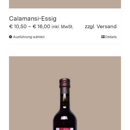
Calamansi-Essig
Preisspanne:
€
10,50
–
€
16,00
zzgl.
Versand
inkl. MwSt.
€ 10,50
Dieses
Ausführung wählen
Details
bis
Produkt
€ 16,00
weist
mehrere
Varianten
auf.
Die
Optionen
können
auf
der
Produktseite
gewählt