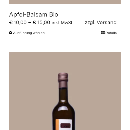
Apfel-Balsam Bio
Preisspanne:
€
10,00
–
€
15,00
zzgl.
Versand
inkl. MwSt.
€ 10,00
Dieses
Ausführung wählen
Details
bis
Produkt
€ 15,00
weist
mehrere
Varianten
auf.
Die
Optionen
können
auf
der
Produktseite
gewählt
werden