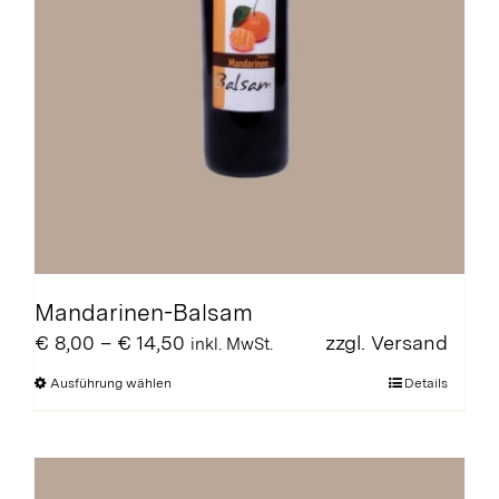
Mandarinen-Balsam
Preisspanne:
€
8,00
–
€
14,50
zzgl.
Versand
inkl. MwSt.
€ 8,00
Dieses
Ausführung wählen
Details
bis
Produkt
€ 14,50
weist
mehrere
Varianten