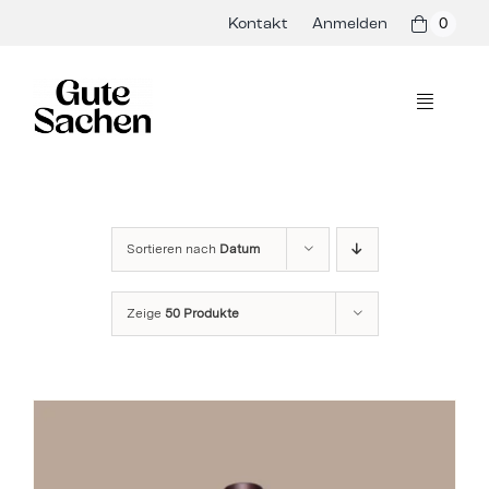
Skip
Kontakt
Anmelden
0
to
content
Toggle
Navigati
Philosophie
Hersteller
Sortieren nach
Datum
Shop
Zeige
50 Produkte
Presse & Events
Rezepte
Blog