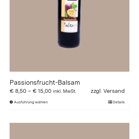
Passionsfrucht-Balsam
Preisspanne:
€
8,50
–
€
15,00
zzgl.
Versand
inkl. MwSt.
€ 8,50
Dieses
Ausführung wählen
Details
bis
Produkt
€ 15,00
weist
mehrere
Varianten