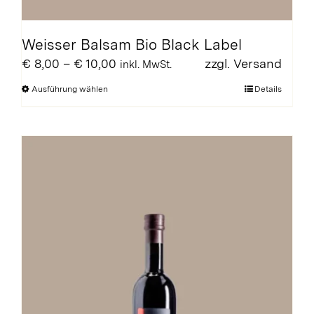
Weisser Balsam Bio Black Label
Preisspanne:
€
8,00
–
€
10,00
zzgl.
Versand
inkl. MwSt.
€ 8,00
Dieses
Ausführung wählen
Details
bis
Produkt
€ 10,00
weist
mehrere
Varianten
auf.
Die
Optionen
können
auf
der
Produktseite
gewählt