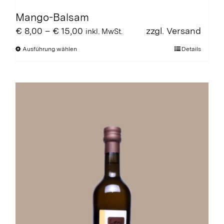
Mango-Balsam
Preisspanne:
€
8,00
–
€
15,00
zzgl.
Versand
inkl. MwSt.
€ 8,00
Dieses
Ausführung wählen
Details
bis
Produkt
€ 15,00
weist
mehrere
Varianten
auf.
Die
Optionen
können
auf
der
Produktseite
gewählt
werden