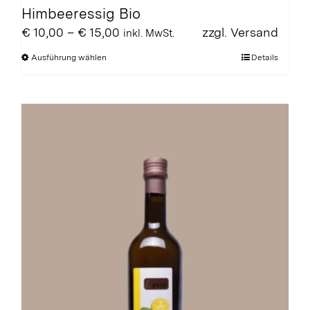
Himbeeressig Bio
Preisspanne:
€
10,00
–
€
15,00
zzgl.
Versand
inkl. MwSt.
€ 10,00
Dieses
Ausführung wählen
Details
bis
Produkt
€ 15,00
weist
mehrere
Varianten
auf.
Die
Optionen
können
auf
der
Produktseite
gewählt
werden