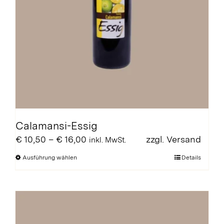
Calamansi-Essig
Preisspanne:
€
10,50
–
€
16,00
zzgl.
Versand
inkl. MwSt.
€ 10,50
Dieses
Ausführung wählen
Details
bis
Produkt
€ 16,00
weist
mehrere
Varianten
auf.