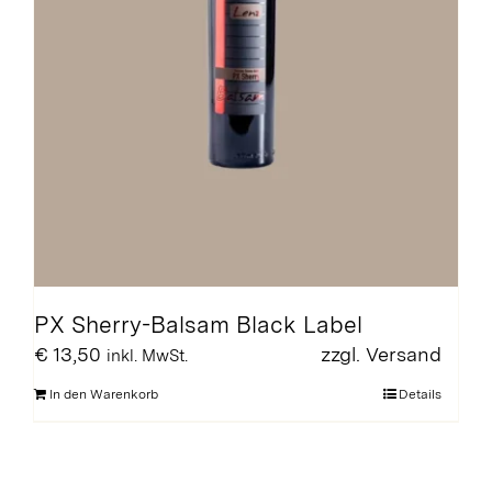
werden
PX Sherry-Balsam Black Label
€
13,50
zzgl.
Versand
inkl. MwSt.
In den Warenkorb
Details