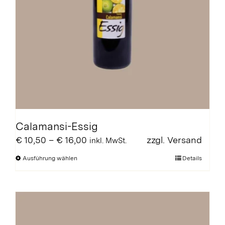
Calamansi-Essig
Preisspanne:
€
10,50
–
€
16,00
zzgl.
Versand
inkl. MwSt.
€ 10,50
Dieses
Ausführung wählen
Details
bis
Produkt
€ 16,00
weist
mehrere
Varianten
auf.