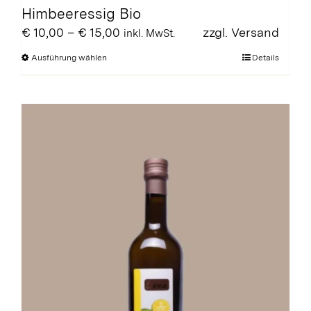
Himbeeressig Bio
Preisspanne:
€
10,00
–
€
15,00
zzgl.
Versand
inkl. MwSt.
€ 10,00
Dieses
Ausführung wählen
Details
bis
Produkt
€ 15,00
weist
mehrere
Varianten
auf.
Die
Optionen
können
auf
der
Produktseite
gewählt
werden