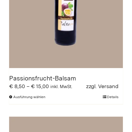
Passionsfrucht-Balsam
Preisspanne:
€
8,50
–
€
15,00
zzgl.
Versand
inkl. MwSt.
€ 8,50
Dieses
Ausführung wählen
Details
bis
Produkt
€ 15,00
weist
mehrere
Varianten