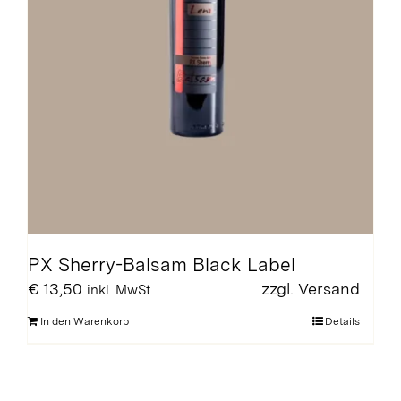
werden
PX Sherry-Balsam Black Label
€
13,50
zzgl.
Versand
inkl. MwSt.
In den Warenkorb
Details