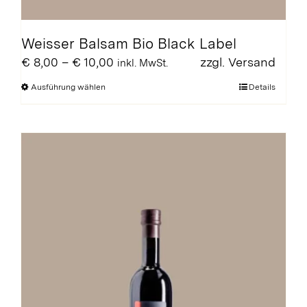
Weisser Balsam Bio Black Label
Preisspanne:
€
8,00
–
€
10,00
zzgl.
Versand
inkl. MwSt.
€ 8,00
Dieses
Ausführung wählen
Details
bis
Produkt
€ 10,00
weist
mehrere
Varianten
auf.
Die
Optionen
können
auf
der
Produktseite
gewählt