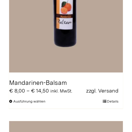
Mandarinen-Balsam
Preisspanne:
€
8,00
–
€
14,50
zzgl.
Versand
inkl. MwSt.
€ 8,00
Dieses
Ausführung wählen
Details
bis
Produkt
€ 14,50
weist
mehrere
Varianten