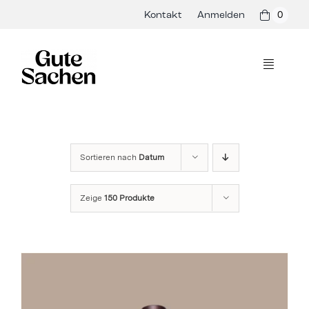
Skip
Kontakt
Anmelden
0
to
content
Toggle
Navigati
Philosophie
Hersteller
Sortieren nach
Datum
Shop
Zeige
150 Produkte
Presse & Events
Rezepte
Blog