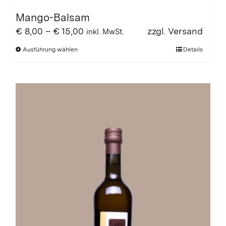
Mango-Balsam
Preisspanne:
€
8,00
–
€
15,00
zzgl.
Versand
inkl. MwSt.
€ 8,00
Dieses
Ausführung wählen
Details
bis
Produkt
€ 15,00
weist
mehrere
Varianten
auf.
Die
Optionen
können
auf
der
Produktseite
gewählt
werden