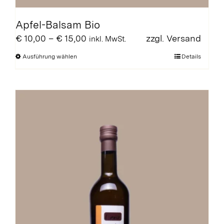
Apfel-Balsam Bio
Preisspanne:
€
10,00
–
€
15,00
zzgl.
Versand
inkl. MwSt.
€ 10,00
Dieses
Ausführung wählen
Details
bis
Produkt
€ 15,00
weist
mehrere
Varianten
auf.
Die
Optionen
können
auf
der
Produktseite
gewählt
werden