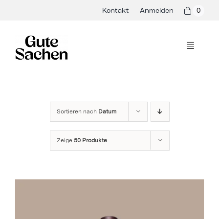
Skip
Kontakt
Anmelden
0
to
content
Toggle
Navigati
Philosophie
Hersteller
Sortieren nach
Datum
Shop
Zeige
50 Produkte
Presse & Events
Rezepte
Blog