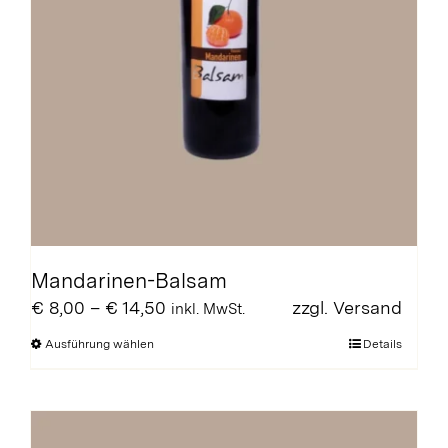
Mandarinen-Balsam
Preisspanne:
€
8,00
–
€
14,50
zzgl.
Versand
inkl. MwSt.
€ 8,00
Dieses
Ausführung wählen
Details
bis
Produkt
€ 14,50
weist
mehrere
Varianten