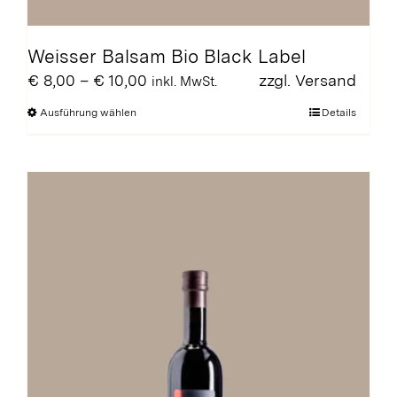
Weisser Balsam Bio Black Label
Preisspanne:
€
8,00
–
€
10,00
zzgl.
Versand
inkl. MwSt.
€ 8,00
Dieses
Ausführung wählen
Details
bis
Produkt
€ 10,00
weist
mehrere
Varianten
auf.
Die
Optionen
können
auf
der
Produktseite
gewählt