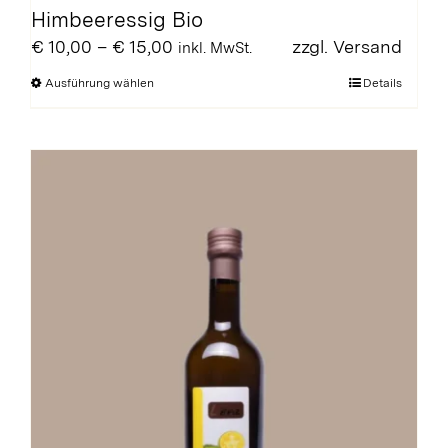
Himbeeressig Bio
Preisspanne:
€
10,00
–
€
15,00
zzgl.
Versand
inkl. MwSt.
€ 10,00
Dieses
Ausführung wählen
Details
bis
Produkt
€ 15,00
weist
mehrere
Varianten
auf.
Die
Optionen
können
auf
der
Produktseite
gewählt
werden