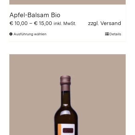
Apfel-Balsam Bio
Preisspanne:
€
10,00
–
€
15,00
zzgl.
Versand
inkl. MwSt.
€ 10,00
Dieses
Ausführung wählen
Details
bis
Produkt
€ 15,00
weist
mehrere
Varianten
auf.
Die
Optionen
können
auf
der
Produktseite
gewählt
werden