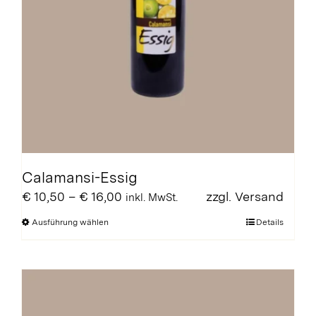
Calamansi-Essig
Preisspanne:
€
10,50
–
€
16,00
zzgl.
Versand
inkl. MwSt.
€ 10,50
Dieses
Ausführung wählen
Details
bis
Produkt
€ 16,00
weist
mehrere
Varianten
auf.