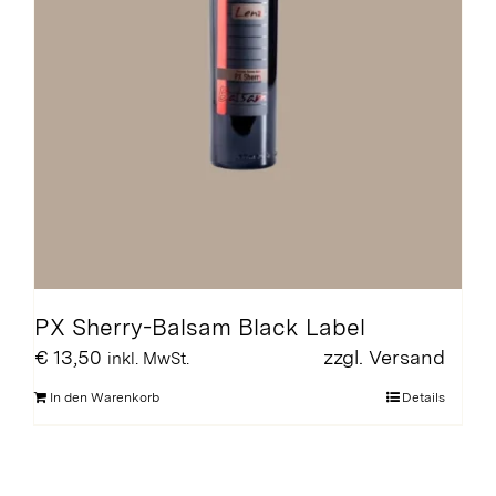
werden
PX Sherry-Balsam Black Label
€
13,50
zzgl.
Versand
inkl. MwSt.
In den Warenkorb
Details