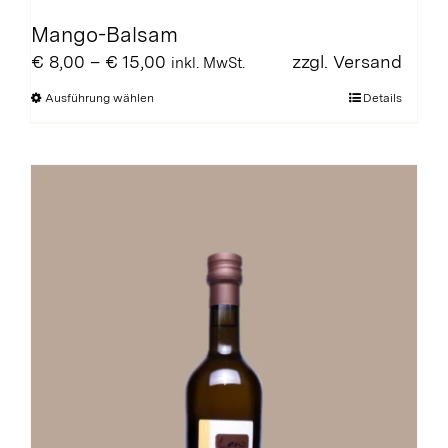
Mango-Balsam
Preisspanne:
€
8,00
–
€
15,00
zzgl.
Versand
inkl. MwSt.
€ 8,00
Dieses
Ausführung wählen
Details
bis
Produkt
€ 15,00
weist
mehrere
Varianten
auf.
Die
Optionen
können
auf
der
Produktseite
gewählt
werden