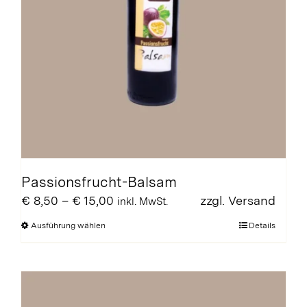
Passionsfrucht-Balsam
Preisspanne:
€
8,50
–
€
15,00
zzgl.
Versand
inkl. MwSt.
€ 8,50
Dieses
Ausführung wählen
Details
bis
Produkt
€ 15,00
weist
mehrere
Varianten