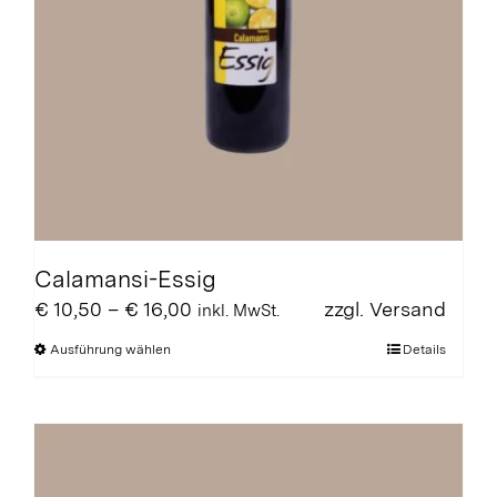
Calamansi-Essig
Preisspanne:
€
10,50
–
€
16,00
zzgl.
Versand
inkl. MwSt.
€ 10,50
Dieses
Ausführung wählen
Details
bis
Produkt
€ 16,00
weist
mehrere
Varianten
auf.