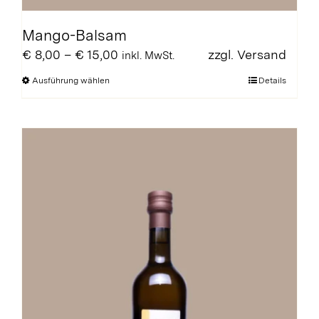
Mango-Balsam
Preisspanne:
€
8,00
–
€
15,00
zzgl.
Versand
inkl. MwSt.
€ 8,00
Dieses
Ausführung wählen
Details
bis
Produkt
€ 15,00
weist
mehrere
Varianten
auf.
Die
Optionen
können
auf
der
Produktseite
gewählt
werden