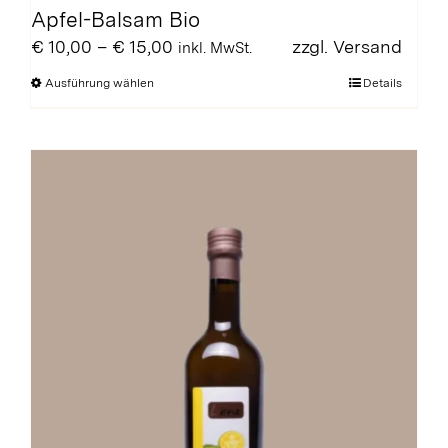
Apfel-Balsam Bio
Preisspanne:
€
10,00
–
€
15,00
zzgl.
Versand
inkl. MwSt.
€ 10,00
Dieses
Ausführung wählen
Details
bis
Produkt
€ 15,00
weist
mehrere
Varianten
auf.
Die
Optionen
können
auf
der
Produktseite
gewählt
werden