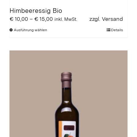
Himbeeressig Bio
Preisspanne:
€
10,00
–
€
15,00
zzgl.
Versand
inkl. MwSt.
€ 10,00
Dieses
Ausführung wählen
Details
bis
Produkt
€ 15,00
weist
mehrere
Varianten
auf.
Die
Optionen
können
auf
der
Produktseite
gewählt
werden