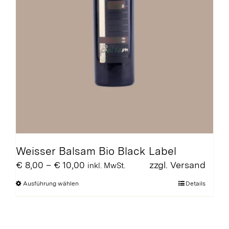
Weisser Balsam Bio Black Label
Preisspanne:
€
8,00
–
€
10,00
zzgl.
Versand
inkl. MwSt.
€ 8,00
Dieses
Ausführung wählen
Details
bis
Produkt
€ 10,00
weist
mehrere