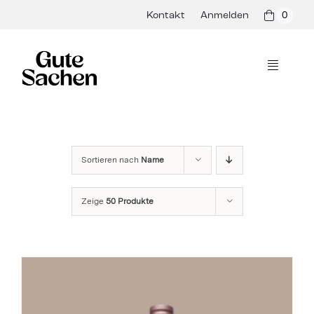
Skip
Kontakt
Anmelden
0
to
content
Toggle
Navigati
Philosophie
Hersteller
Sortieren nach
Name
Shop
Zeige
50 Produkte
Presse & Events
Rezepte
Blog