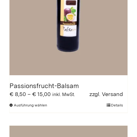
Passionsfrucht-Balsam
Preisspanne:
€
8,50
–
€
15,00
zzgl.
Versand
inkl. MwSt.
€ 8,50
Dieses
Ausführung wählen
Details
bis
Produkt
€ 15,00
weist
mehrere
Varianten