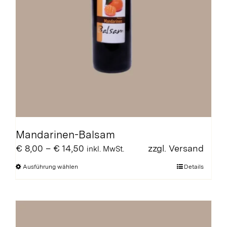
Mandarinen-Balsam
Preisspanne:
€
8,00
–
€
14,50
zzgl.
Versand
inkl. MwSt.
€ 8,00
Dieses
Ausführung wählen
Details
bis
Produkt
€ 14,50
weist
mehrere
Varianten