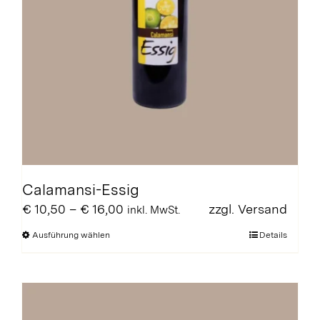
Calamansi-Essig
Preisspanne:
€
10,50
–
€
16,00
zzgl.
Versand
inkl. MwSt.
€ 10,50
Dieses
Ausführung wählen
Details
bis
Produkt
€ 16,00
weist
mehrere
Varianten