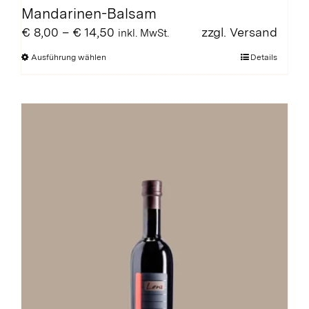
Mandarinen-Balsam
Preisspanne:
€
8,00
–
€
14,50
zzgl.
Versand
inkl. MwSt.
€ 8,00
Dieses
Ausführung wählen
Details
bis
Produkt
€ 14,50
weist
mehrere
Varianten
auf.
Die
Optionen
können
auf
der
Produktseite
gewählt
werden