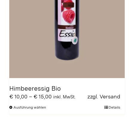
werden
Himbeeressig Bio
Preisspanne:
€
10,00
–
€
15,00
zzgl.
Versand
inkl. MwSt.
€ 10,00
Dieses
Ausführung wählen
Details
bis
Produkt
€ 15,00
weist
mehrere