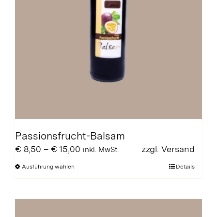
Passionsfrucht-Balsam
Preisspanne:
€
8,50
–
€
15,00
zzgl.
Versand
inkl. MwSt.
€ 8,50
Dieses
Ausführung wählen
Details
bis
Produkt
€ 15,00
weist
mehrere
Varianten