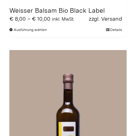
Weisser Balsam Bio Black Label
Preisspanne:
€
8,00
–
€
10,00
zzgl.
Versand
inkl. MwSt.
€ 8,00
Dieses
Ausführung wählen
Details
bis
Produkt
€ 10,00
weist
mehrere
Varianten
auf.
Die
Optionen
können
auf
der
Produktseite
gewählt
werden