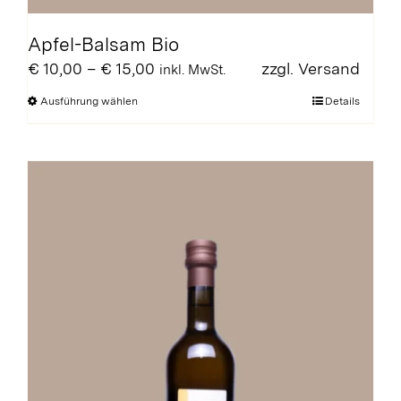
Apfel-Balsam Bio
Preisspanne:
€
10,00
–
€
15,00
zzgl.
Versand
inkl. MwSt.
€ 10,00
Dieses
Ausführung wählen
Details
bis
Produkt
€ 15,00
weist
mehrere
Varianten
auf.
Die
Optionen
können
auf
der
Produktseite
gewählt
werden