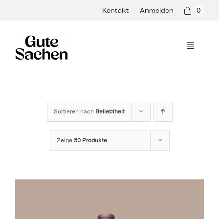
Skip
Kontakt
Anmelden
0
to
content
Toggle
Navigati
Philosophie
Hersteller
Sortieren nach
Beliebtheit
Shop
Zeige
50 Produkte
Presse & Events
Rezepte
Blog