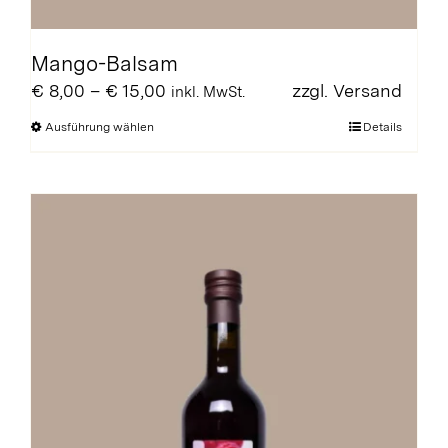
Mango-Balsam
Preisspanne:
€
8,00
–
€
15,00
zzgl.
Versand
inkl. MwSt.
€ 8,00
Dieses
Ausführung wählen
Details
bis
Produkt
€ 15,00
weist
mehrere
Varianten
auf.
Die
Optionen
können
auf
der
Produktseite
gewählt