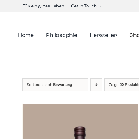
Skip
Für ein gutes Leben
Get in Touch
to
content
Home
Philosophie
Hersteller
Sh
Sortieren nach
Bewertung
Zeige
50 Produkt