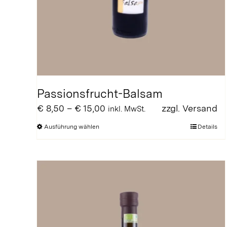
Passionsfrucht-Balsam
Preisspanne:
€
8,50
–
€
15,00
zzgl.
Versand
inkl. MwSt.
€ 8,50
Dieses
Ausführung wählen
Details
bis
Produkt
€ 15,00
weist
mehrere
Varianten
auf.
Die
Optionen