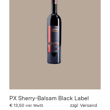
können
auf
der
Produktseite
gewählt
werden
PX Sherry-Balsam Black Label
€
13,50
zzgl.
Versand
inkl. MwSt.