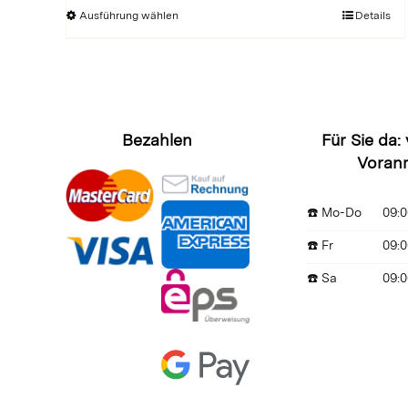
€ 8,00
Dieses
Ausführung wählen
Details
bis
Produkt
€ 10,00
weist
mehrere
Varianten
auf.
Bezahlen
Für Sie da:
Die
Voran
Optionen
können
☎️ Mo-Do
09:0
auf
der
☎️ Fr
09:0
Produktseite
☎️ Sa
09:0
gewählt
werden