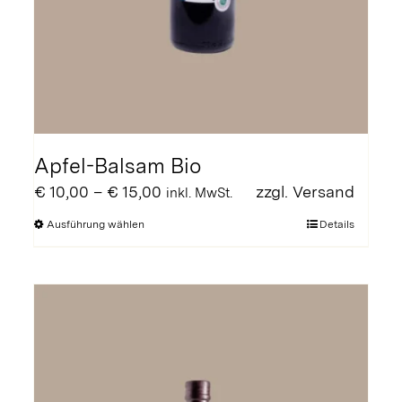
Apfel-Balsam Bio
Preisspanne:
€
10,00
–
€
15,00
zzgl.
Versand
inkl. MwSt.
€ 10,00
Dieses
Ausführung wählen
Details
bis
Produkt
€ 15,00
weist
mehrere
Varianten
auf.
Die
Optionen