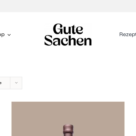
op
Rezep
e