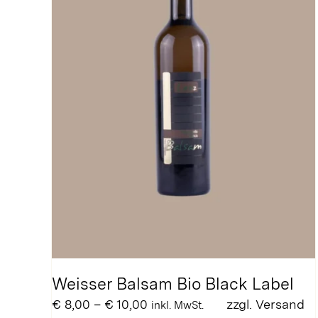
können
auf
der
Produktseite
gewählt
werden
Weisser Balsam Bio Black Label
Preisspanne:
€
8,00
–
€
10,00
zzgl.
Versand
inkl. MwSt.