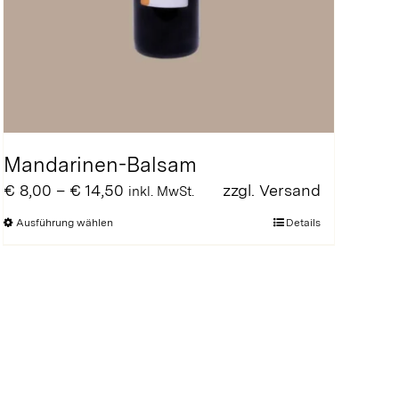
Mandarinen-Balsam
Preisspanne:
€
8,00
–
€
14,50
zzgl.
Versand
inkl. MwSt.
€ 8,00
Dieses
Ausführung wählen
Details
bis
Produkt
€ 14,50
weist
mehrere
Varianten
auf.
Die
Optionen