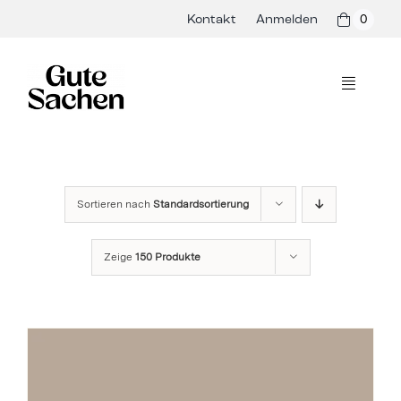
Skip
Kontakt
Anmelden
0
to
content
Toggle
Navigati
Philosophie
Hersteller
Sortieren nach
Standardsortierung
Shop
Zeige
150 Produkte
Presse & Events
Rezepte
Blog