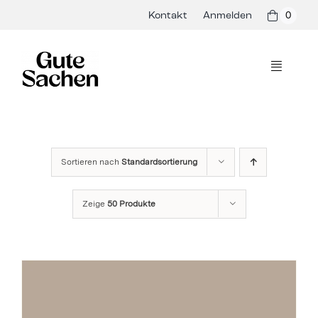
Skip
Kontakt
Anmelden
0
to
content
Toggle
Navigati
Philosophie
Hersteller
Sortieren nach
Standardsortierung
Shop
Zeige
50 Produkte
Presse & Events
Rezepte
Blog