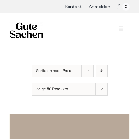
Skip
Kontakt
Anmelden
0
to
content
Toggle
Navigati
Philosophie
Hersteller
Sortieren nach
Preis
Shop
Zeige
50 Produkte
Presse & Events
Rezepte
Blog