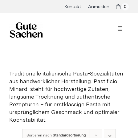
Skip
Kontakt
Anmelden
0
to
content
Toggle
Navigati
Philosophie
Hersteller
Traditionelle italienische Pasta-Spezialitäten
aus handwerklicher Herstellung. Pastificio
Shop
Minardi steht für hochwertige Zutaten,
langsame Trocknung und authentische
Presse & Events
Rezepturen – für erstklassige Pasta mit
ursprünglichem Geschmack und optimaler
Rezepte
Kochstabilität.
Blog
Sortieren nach
Standardsortierung