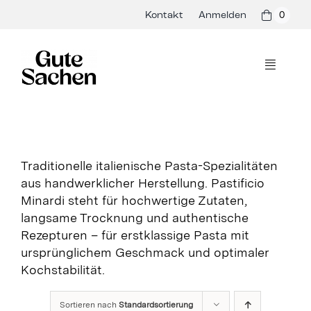
Skip
Kontakt
Anmelden
0
to
content
Toggle
Navigati
Philosophie
Hersteller
Traditionelle italienische Pasta-Spezialitäten
aus handwerklicher Herstellung. Pastificio
Shop
Minardi steht für hochwertige Zutaten,
langsame Trocknung und authentische
Presse & Events
Rezepturen – für erstklassige Pasta mit
ursprünglichem Geschmack und optimaler
Rezepte
Kochstabilität.
Blog
Sortieren nach
Standardsortierung