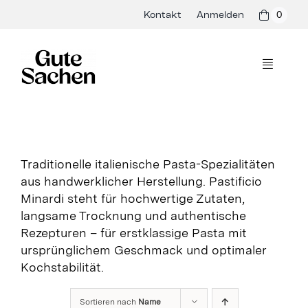
Skip
Kontakt
Anmelden
0
to
content
Toggle
Navigati
Philosophie
Hersteller
Traditionelle italienische Pasta-Spezialitäten
aus handwerklicher Herstellung. Pastificio
Shop
Minardi steht für hochwertige Zutaten,
langsame Trocknung und authentische
Presse & Events
Rezepturen – für erstklassige Pasta mit
ursprünglichem Geschmack und optimaler
Rezepte
Kochstabilität.
Blog
Sortieren nach
Name