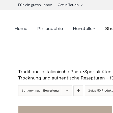
Skip
Für ein gutes Leben
Get in Touch
to
content
Home
Philosophie
Hersteller
Sh
Traditionelle italienische Pasta-Spezialitäte
Trocknung und authentische Rezepturen – fü
Sortieren nach
Bewertung
Zeige
50 Produkt