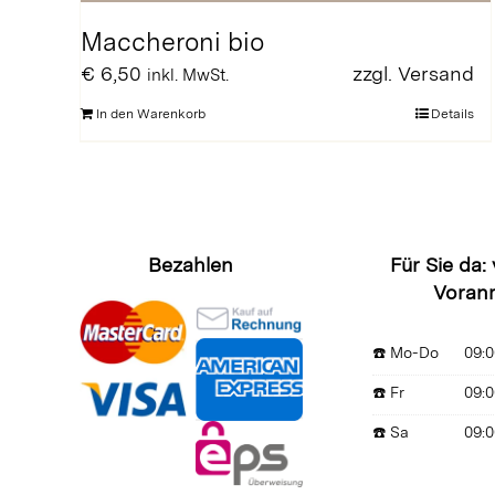
Maccheroni bio
€
6,50
zzgl.
Versand
inkl. MwSt.
In den Warenkorb
Details
Bezahlen
Für Sie da:
Voran
☎️ Mo-Do
09:0
☎️ Fr
09:0
☎️ Sa
09:0