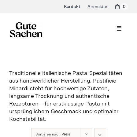
Skip
Kontakt
Anmelden
0
to
content
Toggle
Navigati
Philosophie
Hersteller
Traditionelle italienische Pasta-Spezialitäten
aus handwerklicher Herstellung. Pastificio
Shop
Minardi steht für hochwertige Zutaten,
langsame Trocknung und authentische
Presse & Events
Rezepturen – für erstklassige Pasta mit
ursprünglichem Geschmack und optimaler
Rezepte
Kochstabilität.
Blog
Sortieren nach
Preis