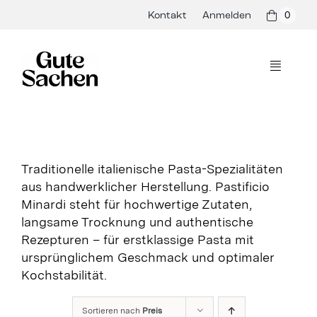
Skip
Kontakt
Anmelden
0
to
content
Toggle
Navigati
Philosophie
Hersteller
Traditionelle italienische Pasta-Spezialitäten
aus handwerklicher Herstellung. Pastificio
Shop
Minardi steht für hochwertige Zutaten,
langsame Trocknung und authentische
Presse & Events
Rezepturen – für erstklassige Pasta mit
ursprünglichem Geschmack und optimaler
Rezepte
Kochstabilität.
Blog
Sortieren nach
Preis