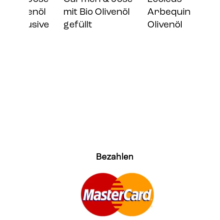
nöl
Arbequina Bio
Olivenöl
Olivenöl
Bezahlen