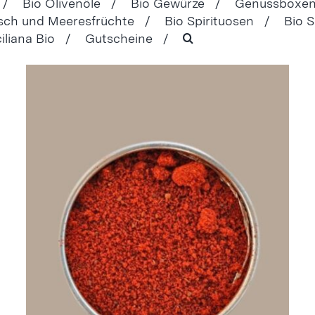
 /
Bio Olivenöle /
Bio Gewürze /
Genussboxe
isch und Meeresfrüchte /
Bio Spirituosen /
Bio 
ciliana Bio /
Gutscheine /