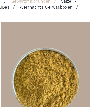
n /
Gewürzmischungen /
Salze /
Süßes /
Weihnachts-Genussboxen /