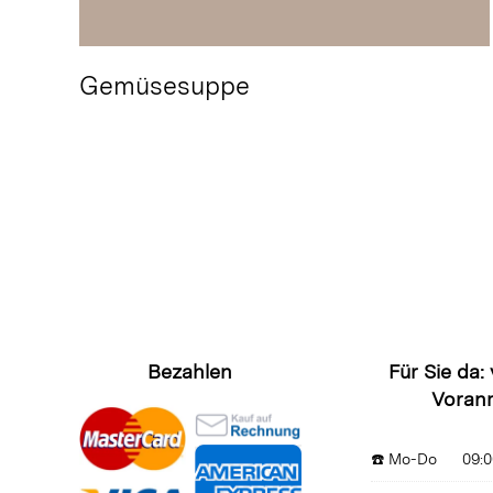
Gemüsesuppe
Bezahlen
Für Sie da:
Voran
☎️ Mo-Do
09:0