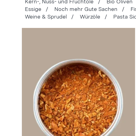
Kern-, Nuss- und Fruchtöle /
Bio Oliven
Essige /
Noch mehr Gute Sachen /
F
Weine & Sprudel /
Würzöle /
Pasta Si