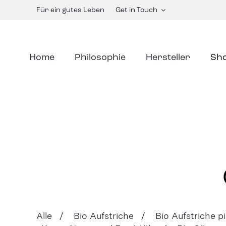
Skip
Für ein gutes Leben
Get in Touch
to
content
Home
Philosophie
Hersteller
Sh
Alle /
Bio Aufstriche /
Bio Aufstriche p