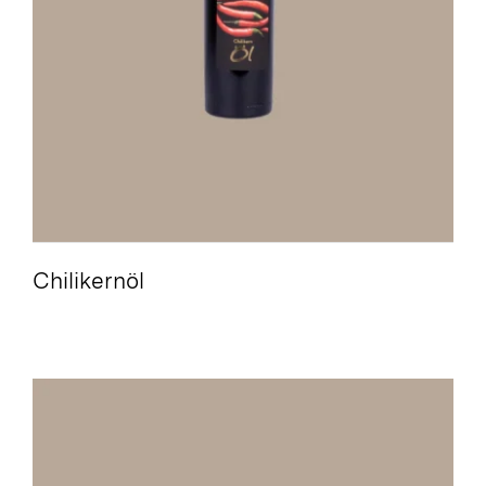
Chilikernöl