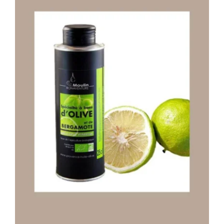
Stay in Touch
Bio Aufstriche pikant /
Bio Gemüse und Bio Obst im Glas /
Bio Marmeladen und Konfitüren /
Kern-, Nuss- und Fruchtöle /
Bio Oliven /
Bio Olivenöle /
Bio Gewürze /
Genussboxen /