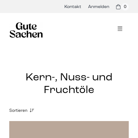
Skip
Kontakt
Anmelden
0
to
content
Toggle
Navigati
Philosophie
Hersteller
Kern-, Nuss- und
Shop
Fruchtöle
Presse & Events
Sortieren
Rezepte
Alle /
Blog
Bio Aufstriche /