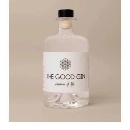
Bio Aufstriche pikant /
Stay in Touch
Bio Gemüse und Bio Obst im Glas /
Bio Marmeladen und Konfitüren /
Kern-, Nuss- und Fruchtöle /
Bio Oliven /
Bio Olivenöle /
Bio Gewürze /
Genussboxen /
Gewürzmischungen /