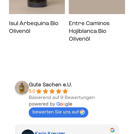
Isul Arbequina Bio
Entre Caminos
A
Olivenöl
Hojiblanca Bio
B
Olivenöl
Gute Sachen e.U.
5.0
Basierend auf 9 Bewertungen
powered by
G
o
o
g
l
e
bewerten Sie uns auf
Isabella Barth