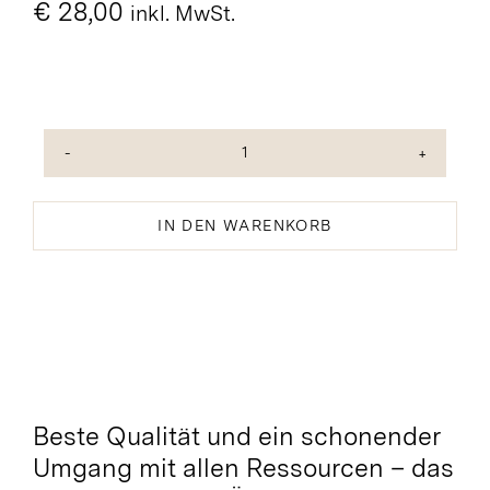
€
28,00
inkl. MwSt.
Argudell
Temprano
Bio
IN DEN WARENKORB
Olivenöl
Menge
Beste Qualität und ein schonender
Umgang mit allen Ressourcen – das