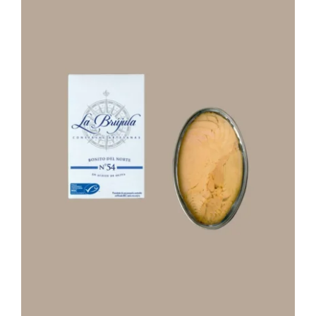
Stay in Touch
Bio Aufstriche pikant /
Bio Gemüse und Bio Obst im Glas /
Bio Marmeladen und Konfitüren /
Kern-, Nuss- und Fruchtöle /
Bio Oliven /
Bio Olivenöle /
Bio Gewürze /
Genussboxen /