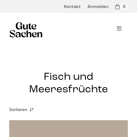
Skip
Kontakt
Anmelden
0
to
content
Toggle
Navigati
Philosophie
Hersteller
Fisch und
Shop
Meeresfrüchte
Presse & Events
Sortieren
Rezepte
Alle /
Blog
Bio Aufstriche /