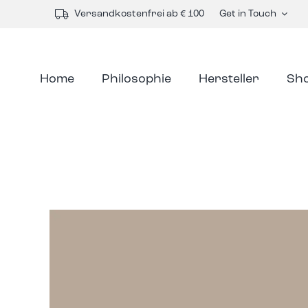
Skip
Versandkostenfrei ab € 100
Get in Touch
to
content
Home
Philosophie
Hersteller
Sh