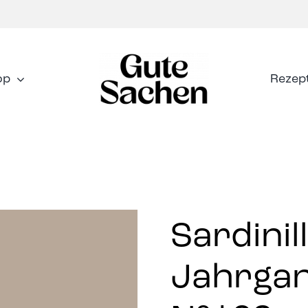
op
Rezep
Sardinil
Jahrgan