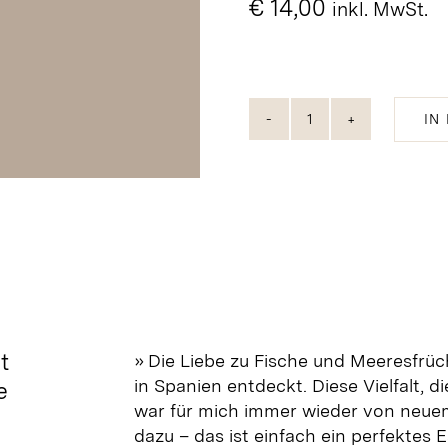
€
14,00
inkl. MwSt.
IN
Sardinillas
DO
Xeito
-
Jahrgangssardi
N°123
Menge
t
» Die Liebe zu Fische und Meeresfrüc
in Spanien entdeckt
. Diese Vielfalt,
e
war für mich immer wieder von neuem 
dazu – das ist einfach ein perfektes 