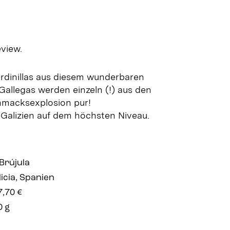
eview.
ardinillas aus diesem wunderbaren
Gallegas werden einzeln (!) aus den
hmacksexplosion pur!
Galizien auf dem höchsten Niveau.
Brújula
icia, Spanien
7,70 €
0 g