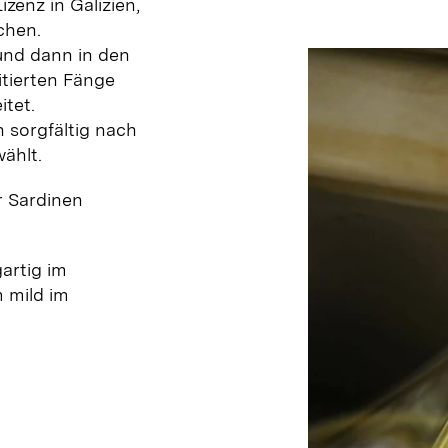
zenz in Galizien,
schen.
und dann in den
itierten Fänge
itet.
en
sorgfältig nach
ählt.
r Sardinen
gartig im
 mild im