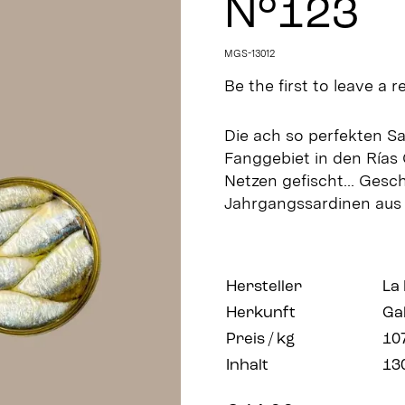
N°123
MGS-13012
Be the first to leave a r
Die ach so perfekten S
Fanggebiet in den Rías 
Netzen gefischt… Gesc
Jahrgangssardinen aus 
Hersteller
La 
Herkunft
Gal
Preis / kg
10
Inhalt
13