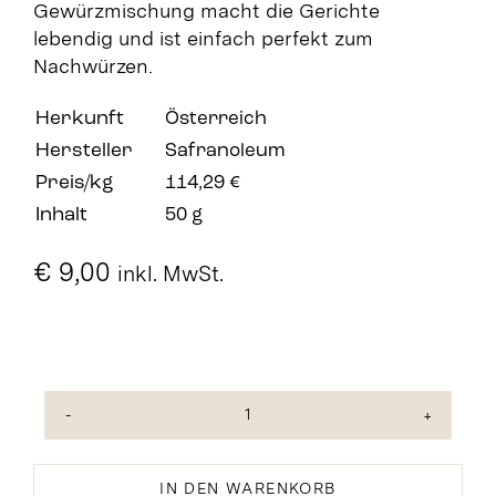
Gewürzmischung macht die Gerichte
lebendig und ist einfach perfekt zum
Nachwürzen.
Herkunft
Österreich
Hersteller
Safranoleum
Preis/kg
114,29 €
Inhalt
50 g
€
9,00
inkl. MwSt.
Feuer
im
Leib
IN DEN WARENKORB