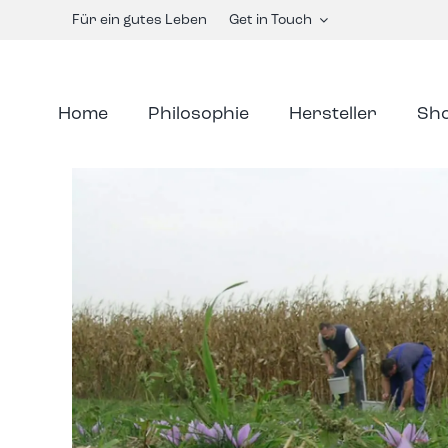
Skip
Für ein gutes Leben
Get in Touch
to
content
Home
Philosophie
Hersteller
Sh