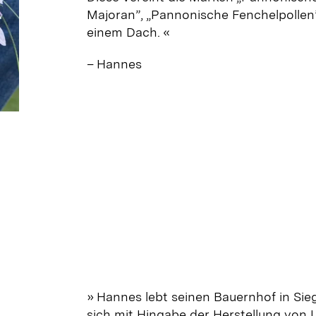
Majoran”,
„
Pannonische Fenchelpollen
einem Dach.
«
– Hannes
» Hannes lebt seinen Bauernhof in Sie
sich mit Hingabe der Herstellung von 