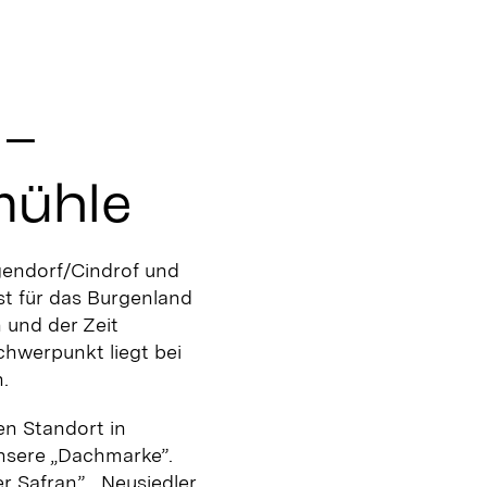
 –
mühle
gendorf/Cindrof und
st für das Burgenland
n und der Zeit
chwerpunkt liegt bei
.
en Standort in
unsere
„
Dachmarke”.
r Safran”,
„
Neusiedler