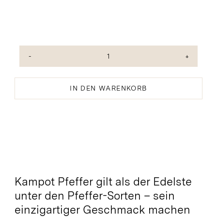
Kampot-
Pfeffer
schwarz
IN DEN WARENKORB
Menge
Kampot Pfeffer gilt als der Edelste
unter den Pfeffer-Sorten – sein
einzigartiger Geschmack machen