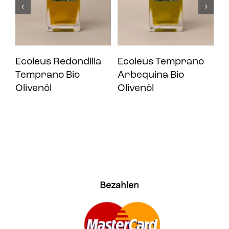
Ecoleus Redondilla
Ecoleus Temprano
E
Temprano Bio
Arbequina Bio
H
Olivenöl
Olivenöl
O
Bezahlen