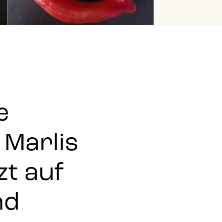
e
 Marlis
zt auf
nd