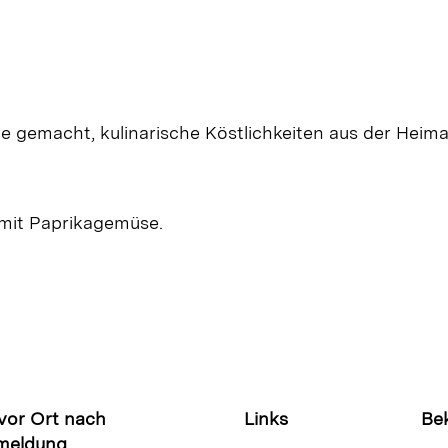
be gemacht, kulinarische Köstlichkeiten aus der Hei
r mit Paprikagemüse.
 vor Ort nach
Links
Be
meldung