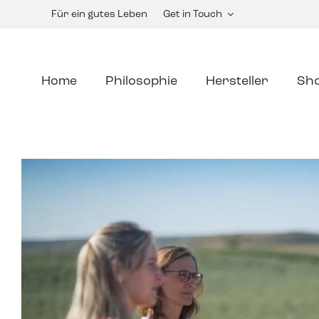
Skip
Für ein gutes Leben
Get in Touch
to
content
Home
Philosophie
Hersteller
Sh