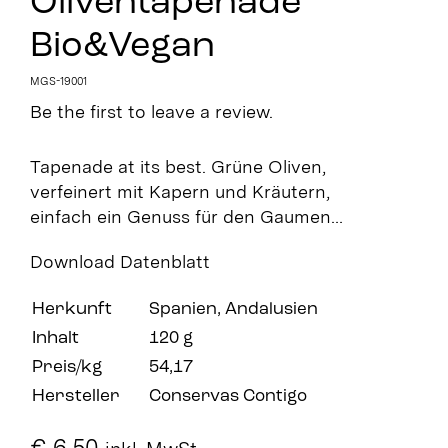
Oliventapenade
Bio&Vegan
MGS-19001
Be the first to leave a review.
Tapenade at its best. Grüne Oliven,
verfeinert mit Kapern und Kräutern,
einfach ein Genuss für den Gaumen…
Download Datenblatt
Herkunft
Spanien, Andalusien
Inhalt
120 g
Preis/kg
54,17
Hersteller
Conservas Contigo