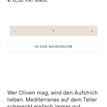
€
6,50
inkl. MwSt.
Grüne
Oliventapenade
Bio&Vegan
IN DEN WARENKORB
Menge
Wer Oliven mag, wird den Aufstrich
lieben. Mediterranes auf dem Teller
schmeckt einfach immer gut.