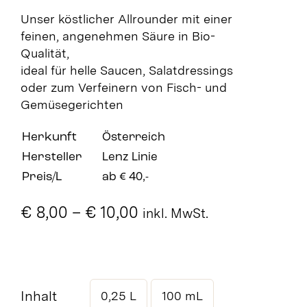
Unser köstlicher Allrounder mit einer
feinen, angenehmen Säure in Bio-
Qualität,
ideal für helle Saucen, Salatdressings
oder zum Verfeinern von Fisch- und
Gemüsegerichten
Herkunft
Österreich
Hersteller
Lenz Linie
Preis/L
ab € 40,-
Preisspanne:
€
8,00
–
€
10,00
inkl. MwSt.
€ 8,00
bis
€ 10,00
Inhalt
0,25 L
100 mL
