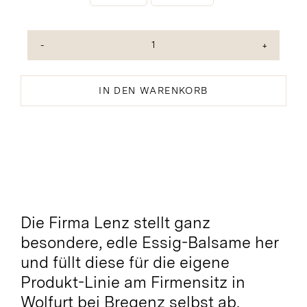
Weisser
Balsam
Bio
IN DEN WARENKORB
Black
Label
Menge
Die Firma Lenz stellt ganz
besondere, edle Essig-Balsame her
und füllt diese für die eigene
Produkt-Linie am Firmensitz in
Wolfurt bei Bregenz selbst ab.