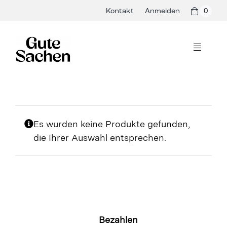
Skip
Kontakt
Anmelden
0
to
content
Toggle
Navigati
Philosophie
Hersteller
Es wurden keine Produkte gefunden,
die Ihrer Auswahl entsprechen.
Shop
Presse & Events
Rezepte
Blog
Bezahlen