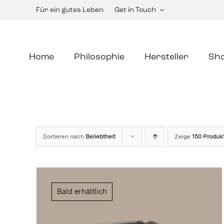
Skip
Für ein gutes Leben
Get in Touch
to
content
Home
Philosophie
Hersteller
Sh
Sortieren nach
Beliebtheit
Zeige
150 Produk
Bald erhältlich