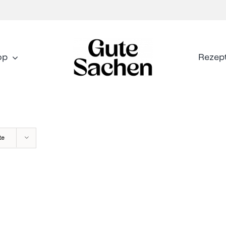
op
Rezep
te