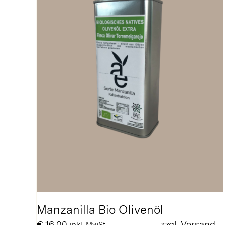
Manzanilla Bio Olivenöl
€
16,00
zzgl.
Versand