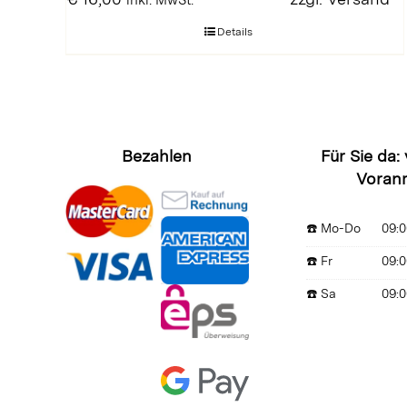
inkl. MwSt.
Details
Bezahlen
Für Sie da:
Voran
☎️ Mo-Do
09:0
☎️ Fr
09:0
☎️ Sa
09:0