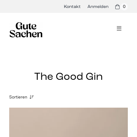
Skip
Kontakt
Anmelden
0
to
content
Toggle
Navigati
Philosophie
Hersteller
The Good Gin
Shop
Sortieren
Presse & Events
Alle /
Rezepte
Bio Aufstriche /
Blog