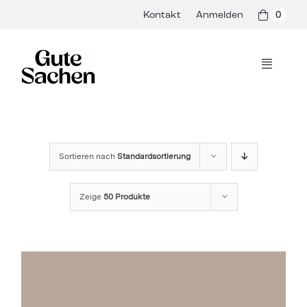
Skip
Kontakt
Anmelden
0
to
content
Toggle
Navigati
Philosophie
Hersteller
Sortieren nach
Standardsortierung
Shop
Zeige
50 Produkte
Presse & Events
Rezepte
Blog