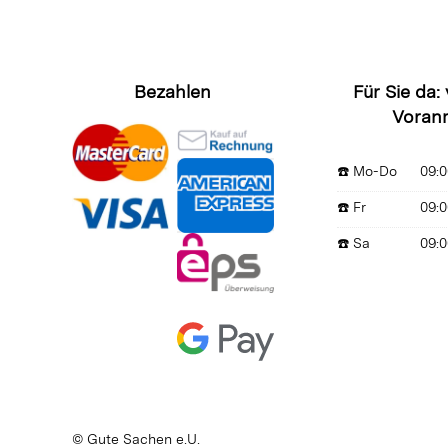
Bezahlen
Für Sie da:
Voran
☎️ Mo-Do
09:0
☎️ Fr
09:0
☎️ Sa
09:0
© Gute Sachen e.U.