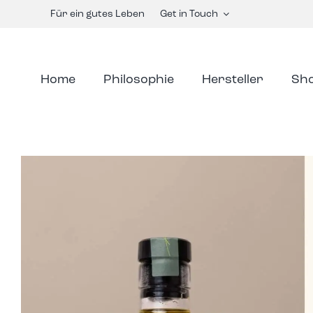
Skip
Für ein gutes Leben
Get in Touch
to
content
Home
Philosophie
Hersteller
Sh