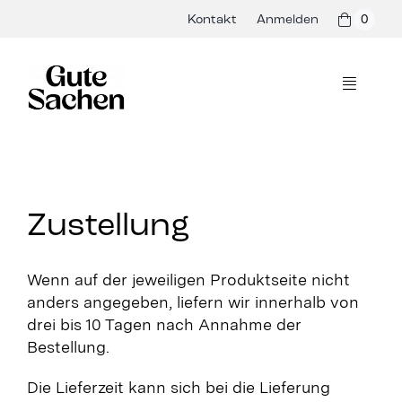
Skip
Kontakt
Anmelden
0
to
content
Toggle
Navigati
Philosophie
Hersteller
Zustellung
Shop
Wenn auf der jeweiligen Produktseite nicht
Presse & Events
anders angegeben, liefern wir innerhalb von
drei bis 10 Tagen nach Annahme der
Rezepte
Bestellung.
Blog
Die Lieferzeit kann sich bei die Lieferung