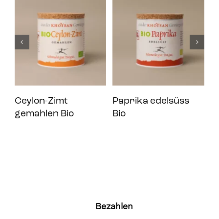
Ceylon-Zimt
Paprika edelsüss
F
gemahlen Bio
Bio
F
Bezahlen