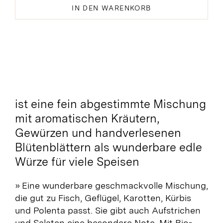
Bio
IN DEN WARENKORB
Kräutern
und
Blüten
Menge
ist eine fein abgestimmte Mischung
mit aromatischen Kräutern,
Gewürzen und handverlesenen
Blütenblättern als wunderbare edle
Würze für viele Speisen
» Eine wunderbare geschmackvolle Mischung,
die gut zu Fisch, Geflügel, Karotten, Kürbis
und Polenta passt. Sie gibt auch Aufstrichen
und Salaten eine besondere Note. Mit Bio-