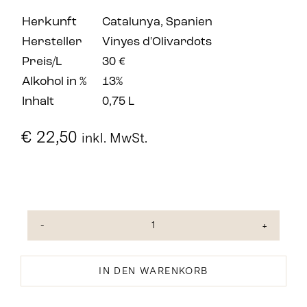
Herkunft
Catalunya, Spanien
Hersteller
Vinyes d'Olivardots
Preis/L
30 €
Alkohol in %
13%
Inhalt
0,75 L
€
22,50
inkl. MwSt.
Blanc
de
Gresa
IN DEN WARENKORB
Weisswein
2022