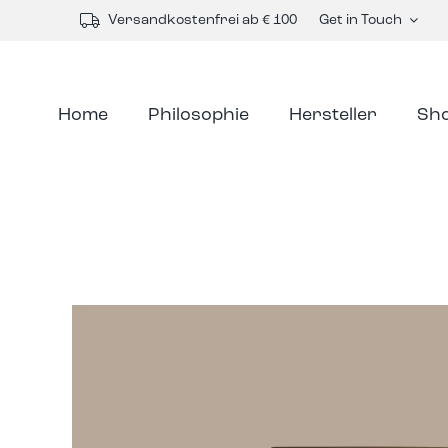
Skip
Versandkostenfrei ab € 100
Get in Touch
to
content
Home
Philosophie
Hersteller
Sh