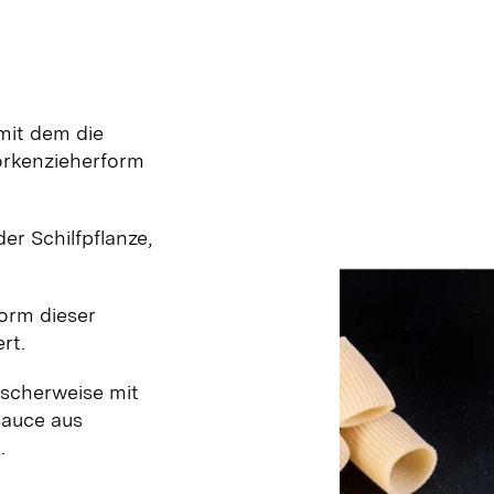
mit dem die
Korkenzieherform
er Schilfpflanze,
Form dieser
rt.
sischerweise mit
Sauce aus
.