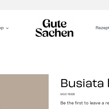
op
Rezep
Busiata 
MGS-19006
Be the first to leave a r