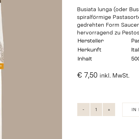
Busiata lunga (oder Busia
spiralförmige Pastasort
gedrehten Form Saucen
hervorragend zu Pestos
Hersteller
Pas
Herkunft
Ita
Inhalt
50
€
7,50
inkl. MwSt.
IN
Busiata
lunga
bio
Menge