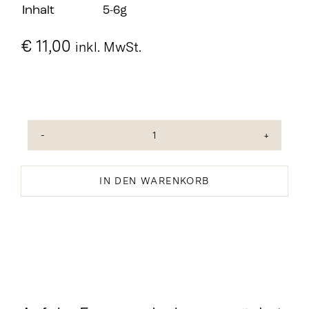
Inhalt
5-6g
€
11,00
inkl. MwSt.
Echte
Vanille
Vanilla
IN DEN WARENKORB
Costaricensis
Menge