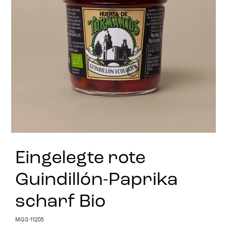
Stay in Touch
Eingelegte rote
Guindillón-Paprika
scharf Bio
MGS-11205