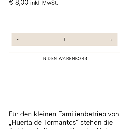
€
8,00
inkl. MwSt.
Eingelegte
rote
Guindillón-
IN DEN WARENKORB
Paprika
scharf
Bio
Menge
Für den kleinen Familienbetrieb von
„Huerta de Tormantos“ stehen die