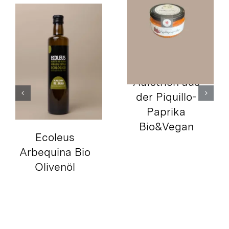
Spitzpaprika-
Grüne
Aufstrich aus
Oliventapenade
der Piquillo-
Bio&Vegan
Paprika
Bio&Vegan