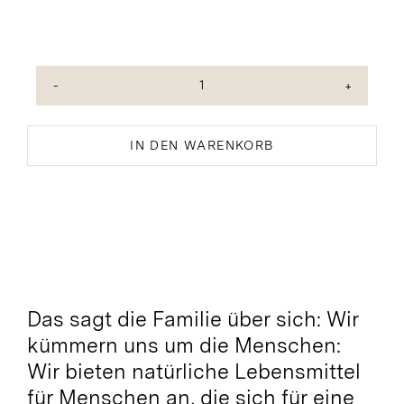
Grüne
Hojiblanca
Oliven
IN DEN WARENKORB
Bio
entsteint
Menge
Das sagt die Familie über sich: Wir
kümmern uns um die Menschen:
Wir bieten natürliche Lebensmittel
für Menschen an, die sich für eine