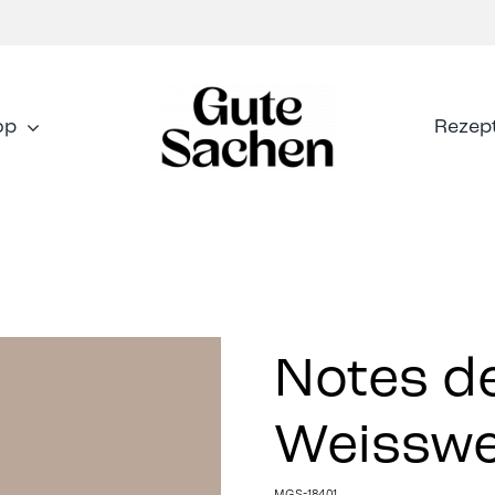
op
Rezep
Notes d
Weisswe
MGS-18401