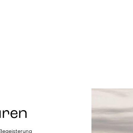
üren
 Begeisterung