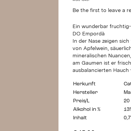
Be the first to leave a r
Ein wunderbar fruchtig-
DO Empordà
In der Nase zeigen sich
von Apfelwein, säuerlic
mineralischen Nuancen
am Gaumen ist er frisch
ausbalancierten Hauch 
Herkunft
Ca
Hersteller
Ma
Preis/L
20
Alkohol in %
13
Inhalt
0,7