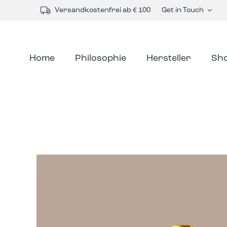
Skip
Versandkostenfrei ab € 100
Get in Touch
to
content
Home
Philosophie
Hersteller
Sh