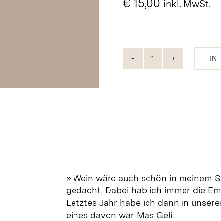
€
15,00
inkl. MwSt.
IN
Notes
de
Blanc
Weisswein
2023
Menge
» Wein wäre auch schön in meinem So
gedacht. Dabei hab ich immer die Em
Letztes Jahr habe ich dann in unser
eines davon war Mas Geli.