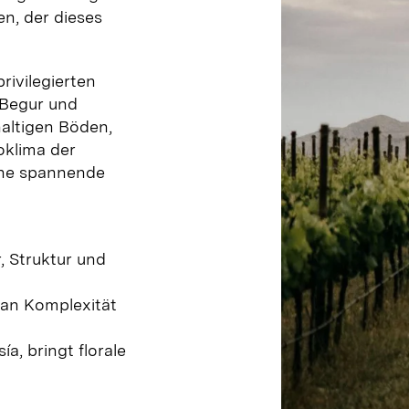
en, der dieses
rivilegierten
 Begur und
haltigen Böden,
oklima der
ene spannende
 Struktur und
 an Komplexität
a, bringt florale