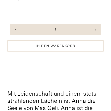
Notes
de
Rosat
IN DEN WARENKORB
Rosé
2023
Menge
Mit Leidenschaft und einem stets
strahlenden Lächeln ist Anna die
Seele von Mas Geli. Anna ist die