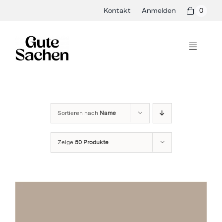
Skip
Kontakt
Anmelden
0
to
content
Toggle
Navigati
Philosophie
Hersteller
Sortieren nach
Name
Shop
Zeige
50 Produkte
Presse & Events
Rezepte
Blog