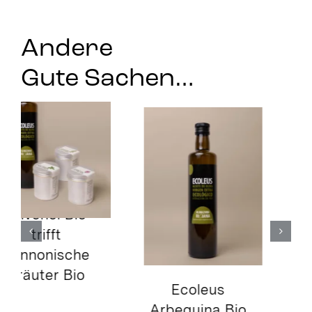
Andere
Gute Sachen…
Spanisches
Olivenöl Bio
trifft
Pannonische
Kräuter Bio
Isul Olivenöl
Bio trifft