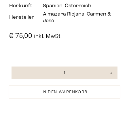
Herkunft
Spanien, Österreich
Almazara Riojana
,
Carmen &
Hersteller
José
€
75,00
inkl. MwSt.
Weihnachten
-
Carmen
IN DEN WARENKORB
&
José
mit
Bio
Olivenöl