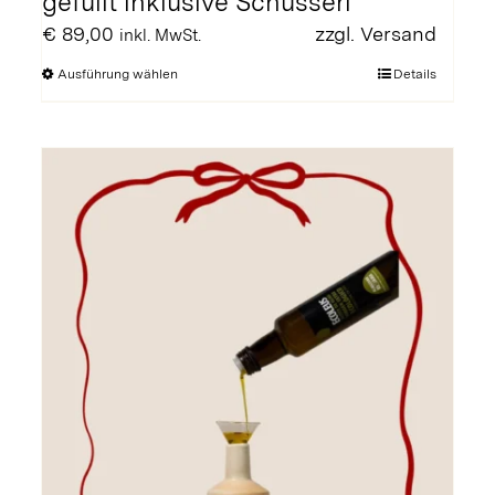
gefüllt inklusive Schüsserl
€
89,00
zzgl.
Versand
inkl. MwSt.
Dieses
Ausführung wählen
Details
Produkt
weist
mehrere
Varianten
auf.
Die
Optionen
können
auf
der
Produktseite
gewählt
werden