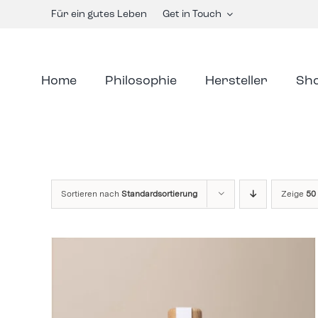
Skip
Für ein gutes Leben
Get in Touch
to
content
Home
Philosophie
Hersteller
Sh
Sortieren nach
Standardsortierung
Zeige
50